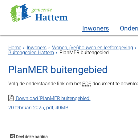
Inwoners
Onder
Home
Inwoners
Wonen, (ver)bouwen en leefomgeving
Buitengebied Hattem
PlanMER buitengebied
PlanMER buitengebied
Volg de onderstaande link om het
PDF
document te downlo
Download ‘PlanMER buitengebied’,
20 februari 2025,
pdf
, 40MB
Deel deze pagina