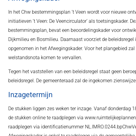
In het Chw bestemmingsplan ’t Veen wordt voor nieuwe ontw
initiatieven ’t Veen: De Veencirculator’ als toetsingskader. 
bestemmingsplan, bevat een beoordelingskader voor ontwikke
Dijkmilieu en Bosmilieu. Daarnaast voorziet de beleidsregel 
opgenomen in het Afwegingskader. Voor het plangebied zal 
welstandsnota komen te vervallen.
Tegen het vaststellen van een beleidsregel staat geen beroe
beleidsregel. De gemeenteraad zal de ingekomen zienswijze
Inzagetermijn
De stukken liggen zes weken ter inzage. Vanaf donderdag 1
de stukken online te raadplegen via www.ruimtelijkeplannen.
raadplegen via identificatienummer NL.IMRO.0244.bpChwVee
Afwegingskader is enkel te raadplegen via de gemeentelijke