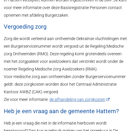
in Hattem verblijven, kunnen worden ingeschreven in de BRP. Je kunt
voor meer informatie over deze Basisregistratie Personen contact
opnemen met afdeling Burgerzaken.
Vergoeding zorg
Zorg die wordt verleend aan ontheemde Oekraïnse vluchtelingen met
een Burgerservicenummer wordt vergoed uit de Regeling Medische
zorg Ontheemden (RMO). Deze regeling komt grotendeels overeen
met het zorgpakket voor asielzoekers dat verstrekt wordt onder de
noemer Regeling Medische zorg Asielzoekers (RMA).
Voor medische zorg aan ontheemden zonder Burgerservicenummer
geldt: deze zorgkosten worden door het Centraal Administratie
Kantoor AWBZ (CAK) vergoed.
Zie voor meer informatie:
de afhandeling van zorgkosten
.
Heb je een vraag aan de gemeente Hattem?
Heb je een vraag die niet in de informatie hierboven wordt
beantwoord? Dan kun je gebruik maken van het spreekuur in De