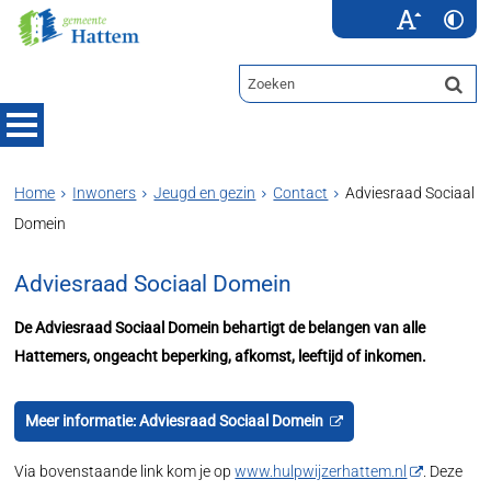
Home
Inwoners
Jeugd en gezin
Contact
Adviesraad Sociaal
Domein
Adviesraad Sociaal Domein
De Adviesraad Sociaal Domein behartigt de belangen van alle
Hattemers, ongeacht beperking, afkomst, leeftijd of inkomen.
Meer informatie: Adviesraad Sociaal Domein
Via bovenstaande link kom je op
www.hulpwijzerhattem.nl
. Deze