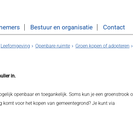
nemers
Bestuur en organisatie
Contact
Leefomgeving
Openbare ruimte
Groen kopen of adopteren
lier in.
gelijk openbaar en toegankelijk. Soms kun je een groenstrook o
ing komt voor het kopen van gemeentegrond? Je kunt via