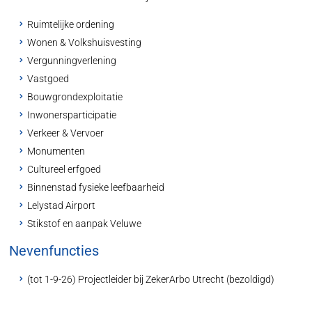
Ruimtelijke ordening
Wonen & Volkshuisvesting
Vergunningverlening
Vastgoed
Bouwgrondexploitatie
Inwonersparticipatie
Verkeer & Vervoer
Monumenten
Cultureel erfgoed
Binnenstad fysieke leefbaarheid
Lelystad Airport
Stikstof en aanpak Veluwe
Nevenfuncties
(tot 1-9-26) Projectleider bij ZekerArbo Utrecht (bezoldigd)